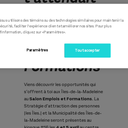
aux Îles? -
Nous utilisons des témoins ou des technologies similaires pour maintenir la
Salon
sécurité, faciliter l’expérience client et améliorer nos sites. Pour plus
d’information, cliquez sur «Paramètres».
Emplois et
Paramètres
Tout accepter
Formations
Viens découvrir les opportunités qui
s’offrent à toi aux Îles-de-la-Madeleine
au
Salon Emplois et Formations
. La
Stratégie d’attraction des personnes
|les Îles.| et la Municipalité des Îles-de-
la-Madeleine seront présentes au
kiosque #16 les
4 et 5 avril
au centre