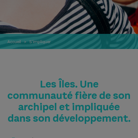
Accueil
S'impliquer
Les Îles. Une
communauté fière de son
archipel et impliquée
dans son développement.