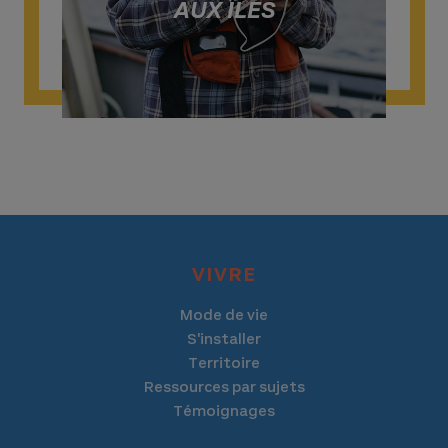
AUX ÎLES
VIVRE
Mode de vie
S'installer
Territoire
Ressources par sujets
Témoignages