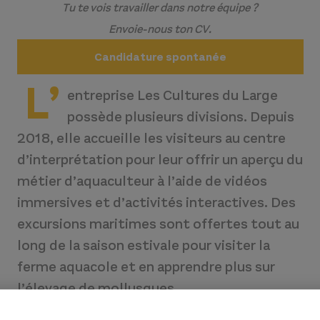
Tu te vois travailler dans notre équipe ?
Envoie-nous ton CV.
Candidature spontanée
L’
entreprise Les Cultures du Large
possède plusieurs divisions. Depuis
2018, elle accueille les visiteurs au centre
d’interprétation pour leur offrir un aperçu du
métier d’aquaculteur à l’aide de vidéos
immersives et d’activités interactives. Des
excursions maritimes sont offertes tout au
long de la saison estivale pour visiter la
ferme aquacole et en apprendre plus sur
l’élevage de mollusques.