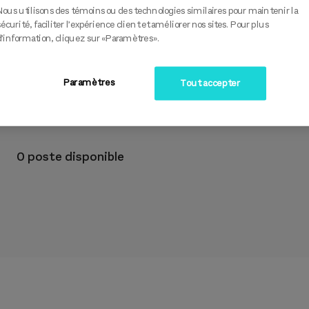
INFORMATION
Nous utilisons des témoins ou des technologies similaires pour maintenir la
sécurité, faciliter l’expérience client et améliorer nos sites. Pour plus
Nombre de
Depuis
Employés
Secteur
d’information, cliquez sur «Paramètres».
poste(s)
d'emploi
20
disponible(s)
Tourisme
0
Paramètres
Tout accepter
0 poste disponible