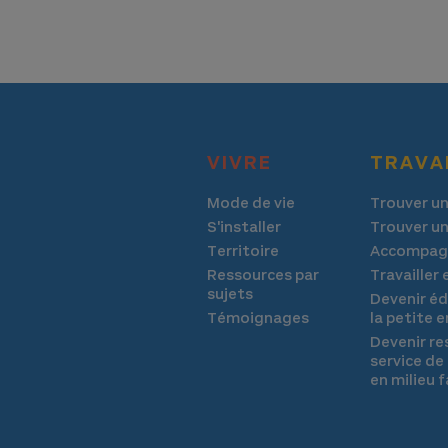
VIVRE
TRAVA
Mode de vie
Trouver un
S'installer
Trouver un
Territoire
Accompag
Ressources par
Travailler
sujets
Devenir éd
Témoignages
la petite e
Devenir re
service de
en milieu f