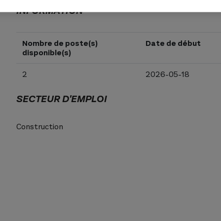
INFORMATION
Nombre de poste(s)
Date de début
disponible(s)
2
2026-05-18
SECTEUR D'EMPLOI
Construction