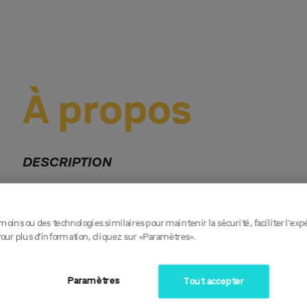
À propos
DESCRIPTION
Travaux de rénovation, et construction sur chantier. Travail
moins ou des technologies similaires pour maintenir la sécurité, faciliter l’exp
AVANTAGES
Pour plus d’information, cliquez sur «Paramètres».
Congés mobiles
Horaires Flexibles
Paramètres
Tout accepter