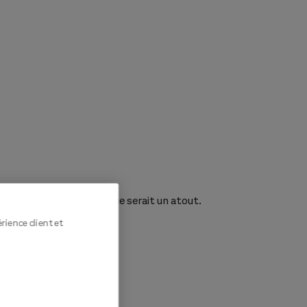
 d'équipe. Avec expérience serait un atout.
érience client et