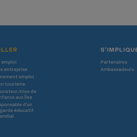
ILLER
S'IMPLIQU
 emploi
Partenaires
e entreprise
Ambassadeurs
nement emploi
 en tourisme
ucateur.trice de
nfance aux Îles
sponsable d'un
 garde éducatif
amilial