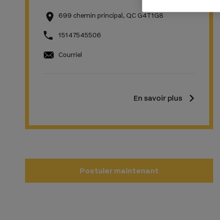
699 chemin principal, QC G4T1G8
15147545506
Courriel
En savoir plus
Postuler maintenant